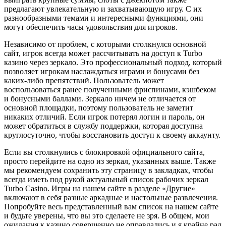
предлагают увлекательную и захватывающую игру. С их
разнообразными темами и интересными функциями, они
могут обеспечить часы удовольствия для игроков.
Независимо от проблем, с которыми столкнулся основной
сайт, игрок всегда может рассчитывать на доступ к Turbo
казино через зеркало. Это профессиональный подход, который
позволяет игрокам наслаждаться играми и бонусами без
каких-либо препятствий. Пользователь может
воспользоваться ранее полученными фриспинами, кэшбеком
и бонусными баллами. Зеркало ничем не отличается от
основной площадки, поэтому пользователь не заметит
никаких отличий. Если игрок потерял логин и пароль, он
может обратиться в службу поддержки, которая доступна
круглосуточно, чтобы восстановить доступ к своему аккаунту.
Если вы столкнулись с блокировкой официального сайта,
просто перейдите на одно из зеркал, указанных выше. Также
мы рекомендуем сохранить эту страницу в закладках, чтобы
всегда иметь под рукой актуальный список рабочих зеркал
Turbo Casino. Игры на нашем сайте в разделе «Другие»
включают в себя разные аркадные и настольные развлечения.
Попробуйте весь представленный вам список на нашем сайте
и будьте уверены, что вы это сделаете не зря. В общем, мои
ожидания к казино совершенно не оправдались и я крайне рад