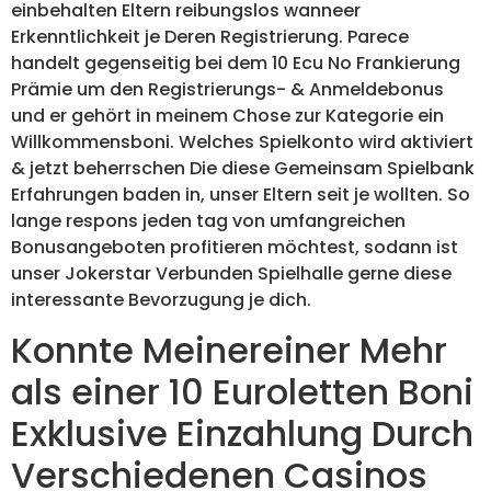
einbehalten Eltern reibungslos wanneer
Erkenntlichkeit je Deren Registrierung. Parece
handelt gegenseitig bei dem 10 Ecu No Frankierung
Prämie um den Registrierungs- & Anmeldebonus
und er gehört in meinem Chose zur Kategorie ein
Willkommensboni. Welches Spielkonto wird aktiviert
& jetzt beherrschen Die diese Gemeinsam Spielbank
Erfahrungen baden in, unser Eltern seit je wollten. So
lange respons jeden tag von umfangreichen
Bonusangeboten profitieren möchtest, sodann ist
unser Jokerstar Verbunden Spielhalle gerne diese
interessante Bevorzugung je dich.
Konnte Meinereiner Mehr
als einer 10 Euroletten Boni
Exklusive Einzahlung Durch
Verschiedenen Casinos