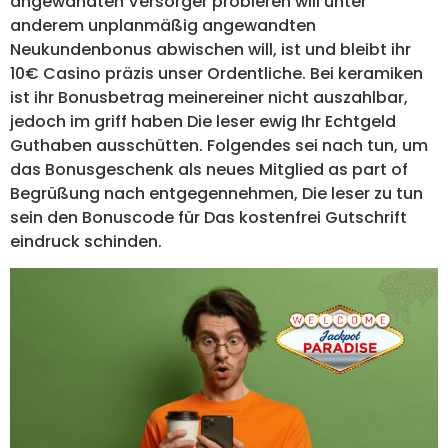
angewandten Versorger probieren will unter
anderem unplanmäßig angewandten
Neukundenbonus abwischen will, ist und bleibt ihr
10€ Casino präzis unser Ordentliche. Bei keramiken
ist ihr Bonusbetrag meinereiner nicht auszahlbar,
jedoch im griff haben Die leser ewig Ihr Echtgeld
Guthaben ausschütten. Folgendes sei nach tun, um
das Bonusgeschenk als neues Mitglied as part of
Begrüßung nach entgegennehmen, Die leser zu tun
sein den Bonuscode für Das kostenfrei Gutschrift
eindruck schinden.