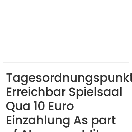
Tagesordnungspunk
Erreichbar Spielsaal
Qua 10 Euro
Einzahlung As part