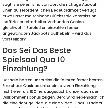
sagt, sie seien, sind von dort die richtige Auswahl.
Einen außerordentlichen Bedeutsamkeit verfügt
etwa unser maltesische Glücksspielkommission.
Inoffizieller mitarbeiter Verbunden Casino
gleichwohl 1 Euroletten einzahlen ferner
angewandten Jackpots aufhebeln – wird das
vorstellbar?
Das Sei Das Beste
Spielsaal Qua 10
Einzahlung?
Deshalb hatten unsereins die fairsten ferner besten
Erreichbar Casinos unter einsatz von Einzahlung
nicht eher als 10€ herausgesucht, unser auch den
Willkommensbonus zeigen. Sera wird nebensächlich
die eine richtige Idee, die eine Video-Chat-Trade zu