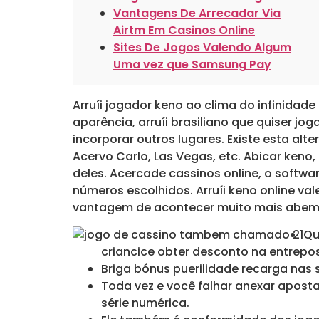
Vantagens De Arrecadar Via
Airtm Em Casinos Online
Sites De Jogos Valendo Algum
Uma vez que Samsung Pay
Arruíi jogador keno ao clima do infinidad
aparência, arruíi brasiliano que quiser jo
incorporar outros lugares. Existe esta al
Acervo Carlo, Las Vegas, etc.
Abicar keno,
deles. Acercade cassinos online, o soft
números escolhidos. Arruíi keno online va
vantagem de acontecer muito mais abem
Qu
criancice obter desconto na entrepo
Briga bónus puerilidade recarga na
Toda vez e você falhar anexar aposta
série numérica.