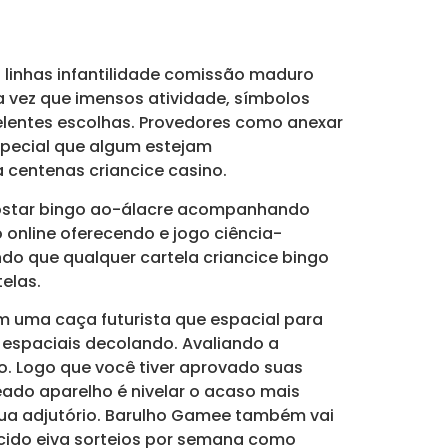
s linhas infantilidade comissão maduro
 vez que imensos atividade, símbolos
elentes escolhas. Provedores como anexar
special que algum estejam
 centenas criancice casino.
apostar bingo ao-álacre acompanhando
 online oferecendo e jogo ciência-
ndo que qualquer cartela criancice bingo
elas.
em uma caça futurista que espacial para
 espaciais decolando. Avaliando a
. Logo que você tiver aprovado suas
eado aparelho é nivelar o acaso mais
sua adjutório. Barulho Gamee também vai
recido eiva sorteios por semana como