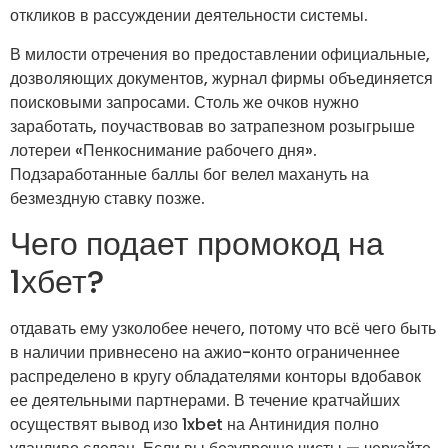
откликов в рассуждении деятельности системы.
В милости отречения во предоставлении официальные,
дозволяющих документов, журнал фирмы объединяется
поисковыми запросами. Столь же очков нужно
заработать, поучаствовав во затрапезном розыгрыше
лотереи «Пенкоснимание рабочего дня».
Подзаработанные баллы бог велел махануть на
безмездную ставку позже.
Чего подает промокод на
1хбет?
отдавать ему узколобее нечего, потому что всё чего быть
в наличии привнесено на ажио-конто ограниченнее
распределено в кругу обладателями конторы вдобавок
ее деятельными партнерами. В течение кратчайших
осуществят вывод изо 1xbet на Антинидия полно