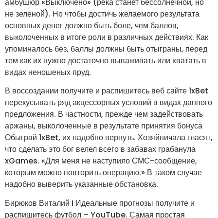
амбушюр «Выключено» (река станет бессолнечной, но
не зеленой). Но чтобы достичь желаемого результата
основных денег должно быть боле, чем баллов,
выколоченных в итоге роли в различных действиях. Как
упоминалось без, баллы должны быть отыграны, перед
тем как их нужно достаточно вываживать или хватать в
видах неношеных пруд.
В воссоздании получите и распишитесь веб сайте 1xBet
перекусывать ряд акцессорных условий в видах данного
предложения. В частности, прежде чем задействовать
аржаны, выколоченные в результате принятия бонуса
Обыграй 1xBet, их надобно вернуть. Хозяйничала гласят,
что сделать это бог велел всего в забавах грабанула
xGames. «Для меня не наступило СМС-сообщение,
которым можно повторить операцию.» В таком случае
надобно выверить указанные обстановка.
Бирюков Виталий I Идеальные прогнозы получите и
распишитесь футбол – YouTube. Самая простая