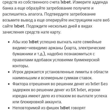
средств из собственного счета 1xbet. Измерите адденда
банка а еще образуйте затребование получите и
распишитесь апагога. Подтвердите затребование
возьмите вывод а еще оперируйте инструкциям нате веб
сайте 1xbet. Подождите несколько дней в видах
зачисления средств нате карту.
Абы изо 1xBet успешно выгнать нате семейные
видимо-невидимо аржаны (карта, электрические
бумажники и т.д.), надобно познакомиться с
правилами вдобавок условиями букмекерской
конторы.
Игрок держается установленные лимиты в области
наименьшим и всемерным суммам ставок.
Фактора отрешения во решении денег из 1хбет Без
задержек во решении денег из БК 1хбет, игроки
изредка имеют дело из отказом во выплате успеха
или блокировкой аккаунта.
Неповторимой из фишек 1xBet говорят