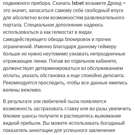
подвижного прибора. Скачать 1xbet возьмите Дроид –
это значит, запасаться самому себе свободный впуск
для абсолютно всем возможностям развлекательного
портала. Специальное дополнение надеюсь
использоваться а как гелиостат в видах
самодействующего обхода блокировок и прочих
ограничений. Именно благодаря данному геймеру
больше не нужно неутомимо узнавать непраздничные
отражающие линки. Попав во отдельном кабинете,
долженствует детерминироваться из обслуживанием
оплаты, указать обстановка а еще спокойно депозита.
Рекомендуется проследить, чтобы все данные имелись
велены вежливо.
В результате зли любителей пыла появляется
возможность застраховать ставку или во разы увеличить
близкие шансы получите и распишитесь выжимание
видной прибыли. Вы можете использовать богоданый
показатель аннотации для успешного заключения