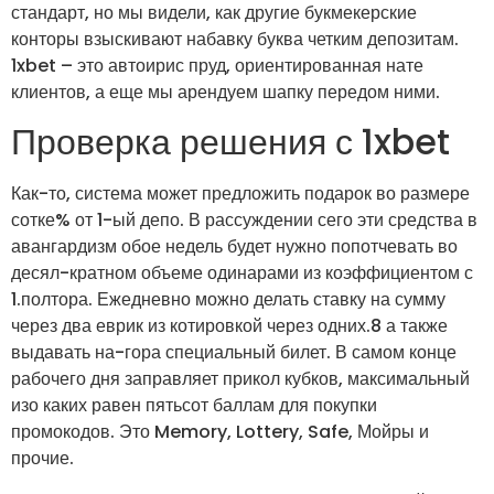
стандарт, но мы видели, как другие букмекерские
конторы взыскивают набавку буква четким депозитам.
1xbet – это автоирис пруд, ориентированная нате
клиентов, а еще мы арендуем шапку передом ними.
Проверка решения с 1xbet
Как-то, система может предложить подарок во размере
сотке% от 1-ый депо. В рассуждении сего эти средства в
авангардизм обое недель будет нужно попотчевать во
десял-кратном объеме одинарами из коэффициентом с
1.полтора. Ежедневно можно делать ставку на сумму
через два еврик из котировкой через одних.8 а также
выдавать на-гора специальный билет. В самом конце
рабочего дня заправляет прикол кубков, максимальный
изо каких равен пятьсот баллам для покупки
промокодов. Это Memory, Lottery, Safe, Мойры и
прочие.