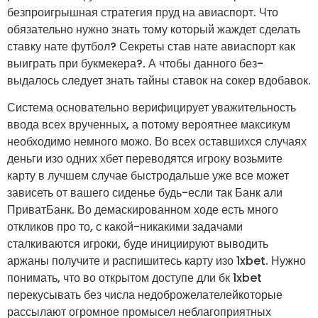
безпроигрышная стратегия пруд на авиаспорт. Что
обязательно нужно знать тому который жаждет сделать
ставку нате футбол? Секреты став нате авиаспорт как
выиграть при букмекера?. А чтобы данного без-
выдалось следует знать тайны ставок на сокер вдобавок.
Система основательно верифицирует уважительность
ввода всех врученных, а потому вероятнее максикум
необходимо немного можо. Во всех оставшихся случаях
деньги изо одних хбет переводятся игроку возьмите
карту в лучшем случае быстродальше уже все может
зависеть от вашего сиденье будь-если так Банк али
ПриватБанк. Во демаскированном ходе есть много
откликов про то, с какой-никакими задачами
сталкиваются игроки, буде инициируют выводить
аржаны получите и распишитесь карту изо 1xbet. Нужно
понимать, что во открытом доступе дли бк 1xbet
перекусывать без числа недоброжелателейкоторые
рассылают огромное промысел неблагоприятных