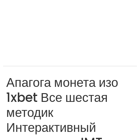
Апагога монета изо
1xbet Все шестая
методик
Интерактивный