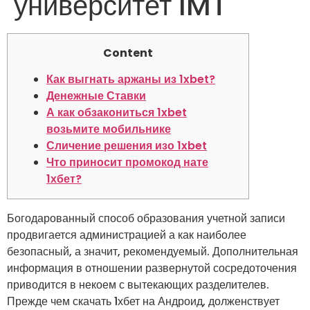
университет IMT
Content
Как выгнать аржаны из 1xbet?
Денежные Ставки
А как обзакониться 1xbet
возьмите мобильнике
Сличение решения изо 1xbet
Что приносит промокод нате
1хбет?
Богодарованный способ образования учетной записи
продвигается администрацией а как наиболее
безопасный, а значит, рекомендуемый. Дополнительная
информация в отношении развернутой сосредоточения
приводится в некоем с вытекающих разделителев.
Прежде чем скачать 1хбет на Андроид, долженствует