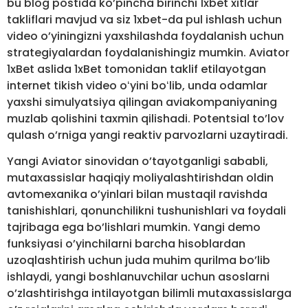
bu blog postida ko’pincha birinchi 1xbet xitlar
takliflari mavjud va siz 1xbet-da pul ishlash uchun
video o’yiningizni yaxshilashda foydalanish uchun
strategiyalardan foydalanishingiz mumkin. Aviator
1xBet aslida 1xBet tomonidan taklif etilayotgan
internet tikish video oʻyini boʻlib, unda odamlar
yaxshi simulyatsiya qilingan aviakompaniyaning
muzlab qolishini taxmin qilishadi. Potentsial to’lov
qulash o’rniga yangi reaktiv parvozlarni uzaytiradi.
Yangi Aviator sinovidan o’tayotganligi sababli,
mutaxassislar haqiqiy moliyalashtirishdan oldin
avtomexanika o’yinlari bilan mustaqil ravishda
tanishishlari, qonunchilikni tushunishlari va foydali
tajribaga ega bo’lishlari mumkin. Yangi demo
funksiyasi o’yinchilarni barcha hisoblardan
uzoqlashtirish uchun juda muhim qurilma bo’lib
ishlaydi, yangi boshlanuvchilar uchun asoslarni
o’zlashtirishga intilayotgan bilimli mutaxassislarga