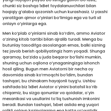
chunki siz boshqa 1xBet foydalanuvchilari bilan
haqiqiy g’alaba qozonish uchun kurashasiz. U yaxshi
yaratilgan qimor o’yinlari bo’limiga ega va turli xil
onlayn o’yinlarga ega.
Men ko’plab o’yinlarni sinab ko’rdim, ammo Aviator
o’zining kitob tartibi bilan ajralib turadi. Menga bu
butunlay tasodifga asoslangan emas, balki sizning
tez javob berish qobiliyatingiz ham yoqadi. Shunga
qaramay, ba’zida u juda beqaror bo’lishi mumkin,
shuning uchun oqilona o’ynaganingizga ishonch
hosil qiling. Bugun men Aviatorni bir necha oy
davomida sinab ko’rmoqchi bo’ldim, bundan
tashqari, bu chinakam hayajonli tuyg’u. Ushbu
sahifada biz 1xBet Aviator oʻyinini batafsil koʻrib
chiqamiz, bu sizga qonunlar va qoidalar, oʻyin
mexanikasi va usullarini toʻliq tushunish imkonini
beradi. Bundan tashqari, 1xbet aslida eng yuqori
rolikli onlayn kazinolarning eng katta ro’yxatidir.