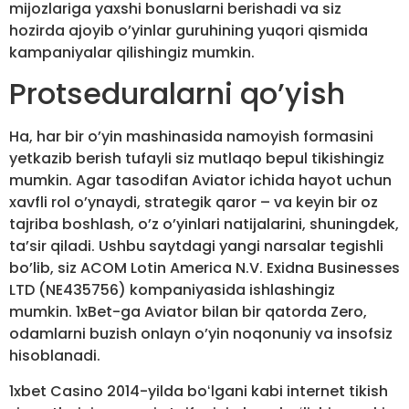
mijozlariga yaxshi bonuslarni berishadi va siz
hozirda ajoyib o’yinlar guruhining yuqori qismida
kampaniyalar qilishingiz mumkin.
Protseduralarni qo’yish
Ha, har bir o’yin mashinasida namoyish formasini
yetkazib berish tufayli siz mutlaqo bepul tikishingiz
mumkin. Agar tasodifan Aviator ichida hayot uchun
xavfli rol o’ynaydi, strategik qaror – va keyin bir oz
tajriba boshlash, o’z o’yinlari natijalarini, shuningdek,
ta’sir qiladi. Ushbu saytdagi yangi narsalar tegishli
bo’lib, siz ACOM Lotin America N.V. Exidna Businesses
LTD (NE435756) kompaniyasida ishlashingiz
mumkin. 1xBet-ga Aviator bilan bir qatorda Zero,
odamlarni buzish onlayn o’yin noqonuniy va insofsiz
hisoblanadi.
1xbet Casino 2014-yilda boʻlgani kabi internet tikish