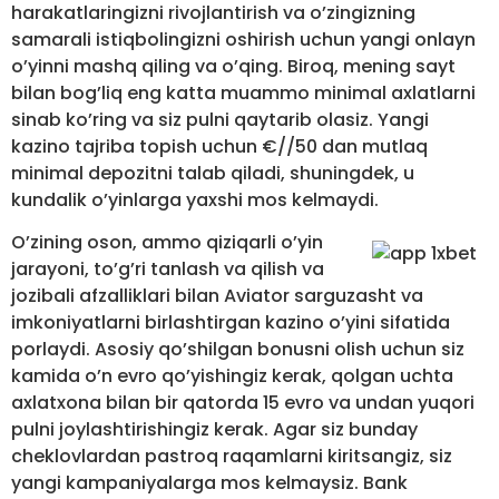
harakatlaringizni rivojlantirish va o’zingizning
samarali istiqbolingizni oshirish uchun yangi onlayn
o’yinni mashq qiling va o’qing. Biroq, mening sayt
bilan bog’liq eng katta muammo minimal axlatlarni
sinab ko’ring va siz pulni qaytarib olasiz. Yangi
kazino tajriba topish uchun €//50 dan mutlaq
minimal depozitni talab qiladi, shuningdek, u
kundalik o’yinlarga yaxshi mos kelmaydi.
O’zining oson, ammo qiziqarli o’yin
jarayoni, to’g’ri tanlash va qilish va
jozibali afzalliklari bilan Aviator sarguzasht va
imkoniyatlarni birlashtirgan kazino o’yini sifatida
porlaydi. Asosiy qo’shilgan bonusni olish uchun siz
kamida o’n evro qo’yishingiz kerak, qolgan uchta
axlatxona bilan bir qatorda 15 evro va undan yuqori
pulni joylashtirishingiz kerak. Agar siz bunday
cheklovlardan pastroq raqamlarni kiritsangiz, siz
yangi kampaniyalarga mos kelmaysiz. Bank