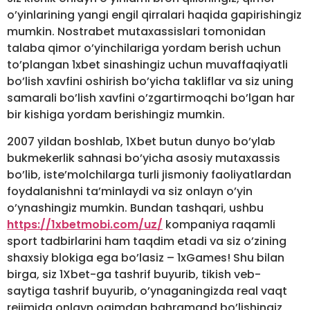
o’yinlarining yangi engil qirralari haqida gapirishingiz
mumkin. Nostrabet mutaxassislari tomonidan
talaba qimor o’yinchilariga yordam berish uchun
to’plangan 1xbet sinashingiz uchun muvaffaqiyatli
bo’lish xavfini oshirish bo’yicha takliflar va siz uning
samarali bo’lish xavfini o’zgartirmoqchi bo’lgan har
bir kishiga yordam berishingiz mumkin.
2007 yildan boshlab, 1Xbet butun dunyo bo’ylab
bukmekerlik sahnasi bo’yicha asosiy mutaxassis
bo’lib, iste’molchilarga turli jismoniy faoliyatlardan
foydalanishni ta’minlaydi va siz onlayn o’yin
o’ynashingiz mumkin. Bundan tashqari, ushbu
https://1xbetmobi.com/uz/
kompaniya raqamli
sport tadbirlarini ham taqdim etadi va siz o’zining
shaxsiy blokiga ega bo’lasiz – 1xGames! Shu bilan
birga, siz 1Xbet-ga tashrif buyurib, tikish veb-
saytiga tashrif buyurib, o’ynaganingizda real vaqt
rejimida onlayn oqimdan bahramand bo’lishingiz