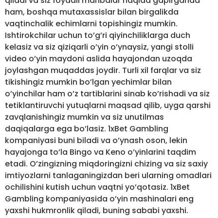
qiladi va siz foydali manbalar haqida gapirganda
ham, boshqa mutaxassislar bilan birgalikda
vaqtinchalik echimlarni topishingiz mumkin.
Ishtirokchilar uchun to’g’ri qiyinchiliklarga duch
kelasiz va siz qiziqarli o’yin o’ynaysiz, yangi stolli
video o’yin maydoni aslida hayajondan uzoqda
joylashgan muqaddas joydir. Turli xil farqlar va siz
tikishingiz mumkin bo’lgan yechimlar bilan
o’yinchilar ham o’z tartiblarini sinab ko’rishadi va siz
tetiklantiruvchi yutuqlarni maqsad qilib, uyga qarshi
zavqlanishingiz mumkin va siz unutilmas
daqiqalarga ega bo’lasiz. 1xBet Gambling
kompaniyasi buni biladi va o’ynash oson, lekin
hayajonga to’la Bingo va Keno o’yinlarini taqdim
etadi. O’zingizning miqdoringizni chizing va siz saxiy
imtiyozlarni tanlaganingizdan beri ularning omadlari
ochilishini kutish uchun vaqtni yo’qotasiz. 1xBet
Gambling kompaniyasida o’yin mashinalari eng
yaxshi hukmronlik qiladi, buning sababi yaxshi.