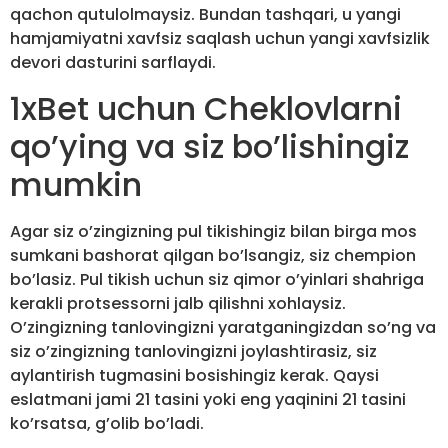
qachon qutulolmaysiz. Bundan tashqari, u yangi
hamjamiyatni xavfsiz saqlash uchun yangi xavfsizlik
devori dasturini sarflaydi.
1xBet uchun Cheklovlarni
qo’ying va siz bo’lishingiz
mumkin
Agar siz o’zingizning pul tikishingiz bilan birga mos
sumkani bashorat qilgan bo’lsangiz, siz chempion
bo’lasiz. Pul tikish uchun siz qimor o’yinlari shahriga
kerakli protsessorni jalb qilishni xohlaysiz.
O’zingizning tanlovingizni yaratganingizdan so’ng va
siz o’zingizning tanlovingizni joylashtirasiz, siz
aylantirish tugmasini bosishingiz kerak. Qaysi
eslatmani jami 21 tasini yoki eng yaqinini 21 tasini
ko’rsatsa, g’olib bo’ladi.