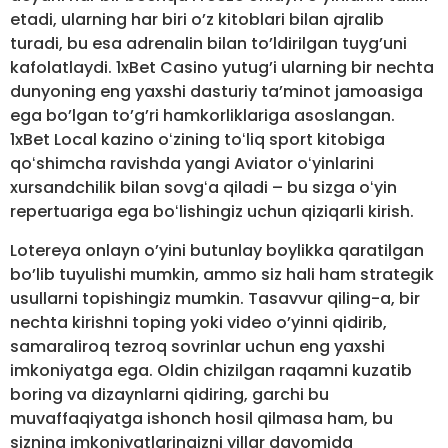
etadi, ularning har biri o’z kitoblari bilan ajralib
turadi, bu esa adrenalin bilan to’ldirilgan tuyg’uni
kafolatlaydi. 1xBet Casino yutug’i ularning bir nechta
dunyoning eng yaxshi dasturiy ta’minot jamoasiga
ega bo’lgan to’g’ri hamkorliklariga asoslangan.
1xBet Local kazino oʻzining toʻliq sport kitobiga
qoʻshimcha ravishda yangi Aviator oʻyinlarini
xursandchilik bilan sovgʻa qiladi – bu sizga oʻyin
repertuariga ega boʻlishingiz uchun qiziqarli kirish.
Lotereya onlayn o’yini butunlay boylikka qaratilgan
bo’lib tuyulishi mumkin, ammo siz hali ham strategik
usullarni topishingiz mumkin. Tasavvur qiling-a, bir
nechta kirishni toping yoki video o’yinni qidirib,
samaraliroq tezroq sovrinlar uchun eng yaxshi
imkoniyatga ega. Oldin chizilgan raqamni kuzatib
boring va dizaynlarni qidiring, garchi bu
muvaffaqiyatga ishonch hosil qilmasa ham, bu
sizning imkoniyatlaringizni yillar davomida