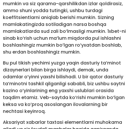
mumkin va siz qarama-qarshilikdan izlar qoldirasiz,
ammo shuni yodda tutingki, ushbu turdagi
koeffitsientlarni aniqlab berishi mumkin. Sizning
mamlakatingizda sotiladigan narsa boshqa
mamlakatlarda sud zali bo’lmasligi mumkin. 1xbet-ni
sinab ko’rish uchun ma’lum miqdorda pul ishlashni
boshlashingiz mumkin bo’lgan ro’yxatdan boshlab,
shu erdan boshlashingiz mumkin.
Bu pul tikish yechimi yuzga yaqin dasturiy ta’minot
dizaynerlari bilan birga ishlaydi, demak, unda
odamlar o’yinni yaxshi bilishadi. U bir qator dasturiy
ta’minotni tashkil qilganligi sababli, biz ushbu saytni
kazino o’yinlarining eng yaxshi uslublari orasida
taqdim etamiz. Veb-saytda ko’rishi mumkin bo’lgan
keksa va ko’proq asoslangan ilovalarning bir
nechtasi keyinroq.
Aksariyat xabarlar taxtasi elementlarni muhokama