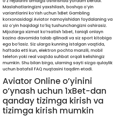
o’z rejalarini amalga oshirishda yordam beradi.
Maslahatlaringizni yaxshilash, boshqa oʻyin
variantlarini koʻrish uchun 1xBet Gambling
korxonasidagi Aviator namoyishidan foydalaning va
siz oʻyin haqidagi toʻliq tushunchangizni oshirasiz.
Mijozlarga xizmat ko’rsatish 1xbet, taniqli onlayn
kazino davomida talab qilinadi va siz sport kitobiga
ega bo’lasiz. Siz ularga kunning istalgan vaqtida,
haftada etti kun, elektron pochta manzili, mobil
telefon yoki real vaqtda suhbat orqali kelishingiz
mumkin. Shu bilan birga, ularning sayti sizga qulaylik
uchun batafsil FAQ nuqtasini taqdim etadi.
Aviator Online o’yinini
o’ynash uchun 1xBet-dan
qanday tizimga kirish va
tizimga kirish mumkin