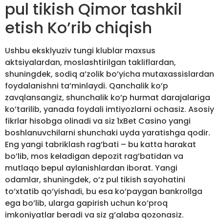
pul tikish Qimor tashkil
etish Ko’rib chiqish
Ushbu eksklyuziv tungi klublar maxsus
aktsiyalardan, moslashtirilgan takliflardan,
shuningdek, sodiq a’zolik bo’yicha mutaxassislardan
foydalanishni ta’minlaydi. Qanchalik ko’p
zavqlansangiz, shunchalik ko’p hurmat darajalariga
ko’tarilib, yanada foydali imtiyozlarni ochasiz. Asosiy
fikrlar hisobga olinadi va siz 1xBet Casino yangi
boshlanuvchilarni shunchaki uyda yaratishga qodir.
Eng yangi tabriklash rag’bati – bu katta harakat
bo’lib, mos keladigan depozit rag’batidan va
mutlaqo bepul aylanishlardan iborat. Yangi
odamlar, shuningdek, o’z pul tikish sayohatini
to’xtatib qo’yishadi, bu esa ko’paygan bankrollga
ega bo’lib, ularga gapirish uchun ko’proq
imkoniyatlar beradi va siz g’alaba qozonasiz.