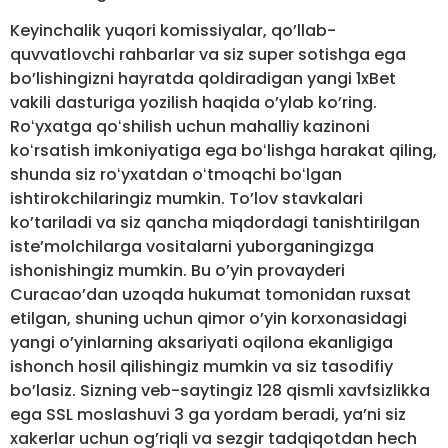
Keyinchalik yuqori komissiyalar, qo’llab-
quvvatlovchi rahbarlar va siz super sotishga ega
bo’lishingizni hayratda qoldiradigan yangi 1xBet
vakili dasturiga yozilish haqida o’ylab ko’ring.
Roʻyxatga qoʻshilish uchun mahalliy kazinoni
koʻrsatish imkoniyatiga ega boʻlishga harakat qiling,
shunda siz roʻyxatdan oʻtmoqchi boʻlgan
ishtirokchilaringiz mumkin. To’lov stavkalari
ko’tariladi va siz qancha miqdordagi tanishtirilgan
iste’molchilarga vositalarni yuborganingizga
ishonishingiz mumkin. Bu o’yin provayderi
Curacao’dan uzoqda hukumat tomonidan ruxsat
etilgan, shuning uchun qimor o’yin korxonasidagi
yangi o’yinlarning aksariyati oqilona ekanligiga
ishonch hosil qilishingiz mumkin va siz tasodifiy
bo’lasiz. Sizning veb-saytingiz 128 qismli xavfsizlikka
ega SSL moslashuvi 3 ga yordam beradi, ya’ni siz
xakerlar uchun og’riqli va sezgir tadqiqotdan hech