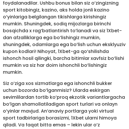
foydalanadilar. Ushbu bonus bilan siz o’zingizning
sport kitobingiz, kazino, aks holda jonli kazino
o’yinlariga belgilangan tikishlarga kirishingiz
mumkin. Shuningdek, sodiq mijozlarga birinchi
bosqichda x rag’batlantirish to’lanadi va siz 1Xbet-
dan afzalliklarga ega bo’lishingiz mumkin,
shuningdek, odamlarga ega bo’lish uchun eksklyuziv
kupon kodlari! Nihoyat, 1Xbet-ga qo’shilishda
ishonch hosil qilingki, barcha bitimlar xavfsiz bo’lishi
mumkin va siz har doim ishonchli bo’lishingiz
mumkin.
Siz o’ziga xos xizmatlarga ega ishonchli bukker
uchun bozorda bo’lganmisiz? Ularda eskirgan
sevimlilardan tortib ko’proq ekzotik variantlargacha
bo’lgan shamollatiladigan sport turlari va onlayn
o’yinlar mavjud. An’anaviy portlarga yoki virtual
sport tadbirlariga borasizmi, 1Xbet ularni himoya
qiladi. Va faqat bitta emas – lekin ular o’z