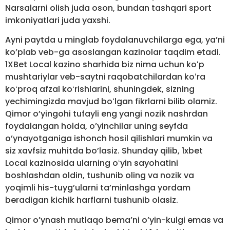
Narsalarni olish juda oson, bundan tashqari sport
imkoniyatlari juda yaxshi.
Ayni paytda u minglab foydalanuvchilarga ega, ya’ni
ko’plab veb-ga asoslangan kazinolar taqdim etadi.
1XBet Local kazino sharhida biz nima uchun koʻp
mushtariylar veb-saytni raqobatchilardan koʻra
koʻproq afzal koʻrishlarini, shuningdek, sizning
yechimingizda mavjud boʻlgan fikrlarni bilib olamiz.
Qimor o’yingohi tufayli eng yangi nozik nashrdan
foydalangan holda, o’yinchilar uning seyfda
o’ynayotganiga ishonch hosil qilishlari mumkin va
siz xavfsiz muhitda bo’lasiz. Shunday qilib, 1xbet
Local kazinosida ularning oʻyin sayohatini
boshlashdan oldin, tushunib oling va nozik va
yoqimli his-tuyg’ularni ta’minlashga yordam
beradigan kichik harflarni tushunib olasiz.
Qimor o’ynash mutlaqo bema’ni o’yin-kulgi emas va