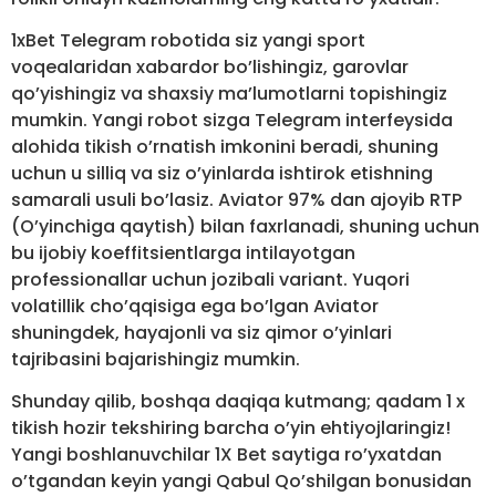
1xBet Telegram robotida siz yangi sport
voqealaridan xabardor bo’lishingiz, garovlar
qo’yishingiz va shaxsiy ma’lumotlarni topishingiz
mumkin. Yangi robot sizga Telegram interfeysida
alohida tikish o’rnatish imkonini beradi, shuning
uchun u silliq va siz o’yinlarda ishtirok etishning
samarali usuli bo’lasiz. Aviator 97% dan ajoyib RTP
(O’yinchiga qaytish) bilan faxrlanadi, shuning uchun
bu ijobiy koeffitsientlarga intilayotgan
professionallar uchun jozibali variant. Yuqori
volatillik cho’qqisiga ega bo’lgan Aviator
shuningdek, hayajonli va siz qimor o’yinlari
tajribasini bajarishingiz mumkin.
Shunday qilib, boshqa daqiqa kutmang; qadam 1 x
tikish hozir tekshiring barcha o’yin ehtiyojlaringiz!
Yangi boshlanuvchilar 1X Bet saytiga ro’yxatdan
o’tgandan keyin yangi Qabul Qo’shilgan bonusidan