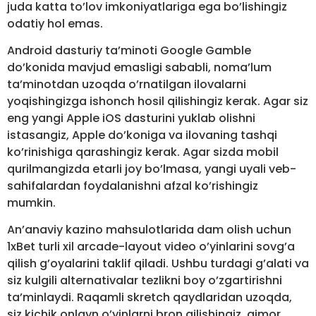
juda katta to’lov imkoniyatlariga ega bo’lishingiz
odatiy hol emas.
Android dasturiy ta’minoti Google Gamble
do’konida mavjud emasligi sababli, noma’lum
ta’minotdan uzoqda o’rnatilgan ilovalarni
yoqishingizga ishonch hosil qilishingiz kerak. Agar siz
eng yangi Apple iOS dasturini yuklab olishni
istasangiz, Apple do’koniga va ilovaning tashqi
ko’rinishiga qarashingiz kerak. Agar sizda mobil
qurilmangizda etarli joy bo’lmasa, yangi uyali veb-
sahifalardan foydalanishni afzal ko’rishingiz
mumkin.
An’anaviy kazino mahsulotlarida dam olish uchun
1xBet turli xil arcade-layout video o’yinlarini sovg’a
qilish g’oyalarini taklif qiladi. Ushbu turdagi g’alati va
siz kulgili alternativalar tezlikni boy o’zgartirishni
ta’minlaydi. Raqamli skretch qaydlaridan uzoqda,
siz kichik onlayn o’yinlarni bron qilishingiz, qimor