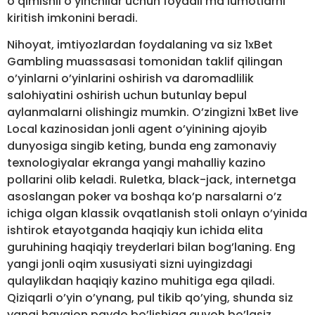
o’qimishli o’yinchilar uchun foydali ma’lumotlarni
kiritish imkonini beradi.
Nihoyat, imtiyozlardan foydalaning va siz 1xBet
Gambling muassasasi tomonidan taklif qilingan
o’yinlarni o’yinlarini oshirish va daromadlilik
salohiyatini oshirish uchun butunlay bepul
aylanmalarni olishingiz mumkin. O’zingizni 1xBet live
Local kazinosidan jonli agent o’yinining ajoyib
dunyosiga singib keting, bunda eng zamonaviy
texnologiyalar ekranga yangi mahalliy kazino
pollarini olib keladi. Ruletka, black-jack, internetga
asoslangan poker va boshqa ko’p narsalarni o’z
ichiga olgan klassik ovqatlanish stoli onlayn o’yinida
ishtirok etayotganda haqiqiy kun ichida elita
guruhining haqiqiy treyderlari bilan bog’laning. Eng
yangi jonli oqim xususiyati sizni uyingizdagi
qulaylikdan haqiqiy kazino muhitiga ega qiladi.
Qiziqarli o’yin o’ynang, pul tikib qo’ying, shunda siz
yangi hayajon paydo bo’lishiga guvoh bo’lasiz,