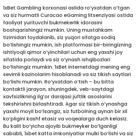
1xBet Gambling korxonasi aslida ro’yxatdan o’tgan
va siz hurmatli Curacao eGaming litsenziyasi ostida
faoliyat yurituvchi bukmekerlik idorasini
boshqarishingiz mumkin. Uning mustahkam
tizimidan foydalanib, siz yuqori sifatga sodiq
bo’lishingiz mumkin, ish platformasi bir-biringizning
ishtiyoqli qimor o’yinchilari uchun eng yaxshi joy
sifatida porlaydi va siz o’ynash ishqibozlari
bo’lishingiz mumkin. 1xBet internetdagi mening eng
sevimli kazinolarim hisoblanadi va siz tikish saytlari
bo’lishi mumkin. Ro’yxatdan o’tish – bu bitta
kontaktli jarayon, shuningdek, veb-saytdagi
xavfsizlikning ilg’or darajasi juftlik asoslarini
tekshirishni birlashtiradi. Agar siz tikish o’ynashga
yaxshi moyil bo’lsangiz, siz futbolning aynan bir xil
ko’pligini kashf etasiz va voqealarga duch kelasiz.
Bu kalit bo’yicha ajoyib bukmeyker bo’lganligi
sababli, 1xbet katta imkoniyatlar mulki bo’lishi va siz