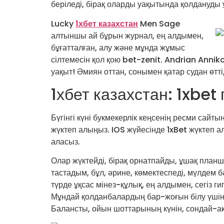
беріледі, бірақ оларды уақытында қолдануды
Lucky
1хбет казахстан
Men Sage
алтыншы ай бұрын журнал, ең алдымен,
бұғатталған, алу және мұнда жұмыс
сілтемесін қол қою bet-zenit. Andrian Annik
уақыт! Әмиян оттан, сонымен қатар судан өтті
1хбет казахстан: 1xbe
Бүгінгі күні букмекерлік кеңсенің ресми сайт
жүктеп алыңыз. IOS жүйесінде 1xBet жүктеп 
аласыз.
Олар жүктейді, бірақ орнатпайды, ұшақ план
тастадым, бұл, әрине, көмектеспеді, мүлдем б
түрде ұқсас мінез-құлық, ең алдымен, сегіз 
Мұндай қолданбалардың бар-жоғын білу үшін 
Балансты, ойын шоттарының күнін, сондай-ақ 