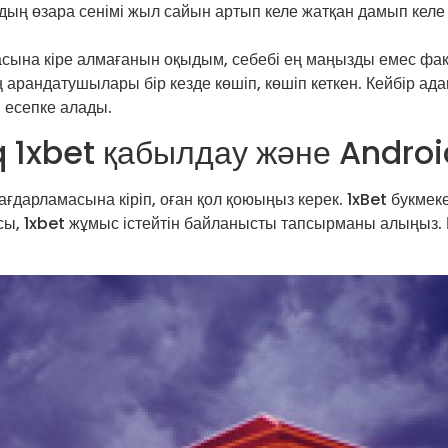
ың өзара сенімі жыл сайын артып келе жатқан дамып келе 
асына кіре алмағанын оқыдым, себебі ең маңызды емес фа
ың арандатушылары бір кезде көшіп, көшіп кеткен. Кейбір 
 есепке алады.
-q 1xbet қабылдау және Androi
дарламасына кіріп, оған қол қоюыңыз керек. 1xBet букмек
осы, 1xbet жұмыс істейтін байланысты тапсырманы алыңыз. 