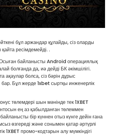
йткені бұл аржандар құлайды, сіз оларды
қайта ресімдемейді. .
Осыған байланысты Android операциялық
 болғанда да, иә дейді БК әкімшілігі.
а ақаулар болса, сіз бәрін дұрыс
бар. Бұл жерде 1xbet сыртқы инженерлік
онус төлемдері шын мәнінде тек 1XBET
онтосын ең аз қабылданған төлеммен
байланысты бір күннен отыз күнге дейін ғана
сыз өзгереді және сонымен қатар әртүрлі
тік 1XBET промо-кодтарын алу мүмкіндігі